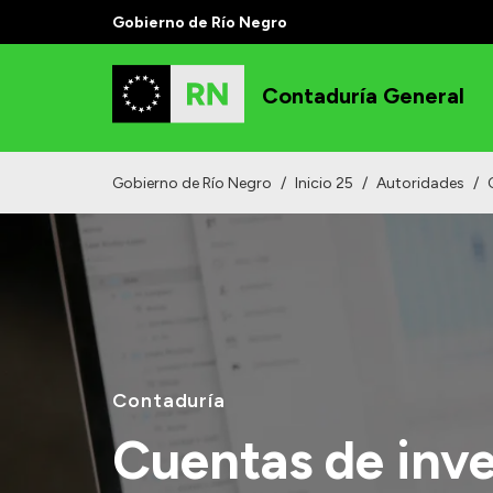
Gobierno de Río Negro
Contaduría General
Gobierno de Río Negro
/
Inicio 25
/
Autoridades
/
Contaduría
Cuentas de inve