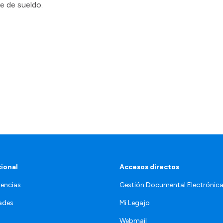
e de sueldo.
cional
Accesos directos
encias
Gestión Documental Electrónic
ades
Mi Legajo
Webmail