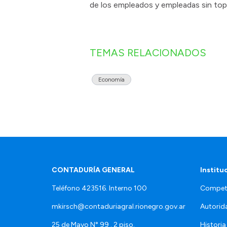
de los empleados y empleadas sin top
TEMAS RELACIONADOS
Economía
CONTADURÍA GENERAL
Institu
Teléfono 423516. Interno 100
Compet
mkirsch@contaduriagral.rionegro.gov.ar
Autorid
25 de Mayo N° 99 . 2 piso.
Historia