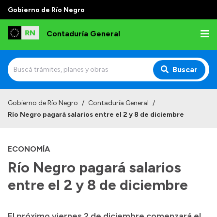
Gobierno de Río Negro
Contaduría General
Buscar
Inicio
Gobierno de Río Negro
/
Contaduría General
/
Río Negro pagará salarios entre el 2 y 8 de diciembre
Institucional
Competencias
ECONOMÍA
Autoridades
Río Negro pagará salarios
Historia
entre el 2 y 8 de diciembre
Normativa
El próximo viernes 2 de diciembre comenzará el