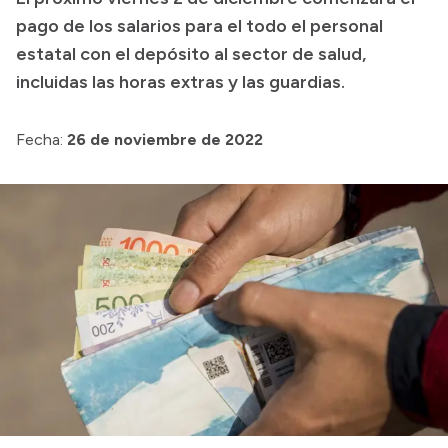
pago de los salarios para el todo el personal
Transparencia
estatal con el depósito al sector de salud,
Presupuesto
incluidas las horas extras y las guardias.
Boletín Oficial
Compras y licitaciones
Fecha:
26 de noviembre de 2022
Consulta de expedientes
Consulta de pago a proveedores
Convocatorias
Intranet
Login