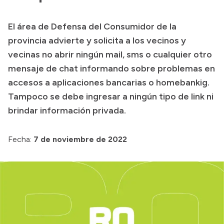
Transparencia
El área de Defensa del Consumidor de la
Presupuesto
provincia advierte y solicita a los vecinos y
Boletín Oficial
vecinas no abrir ningún mail, sms o cualquier otro
mensaje de chat informando sobre problemas en
Compras y licitaciones
accesos a aplicaciones bancarias o homebankig.
Consulta de expedientes
Tampoco se debe ingresar a ningún tipo de link ni
Consulta de pago a proveedores
brindar información privada.
Convocatorias
Intranet
Fecha:
7 de noviembre de 2022
Login