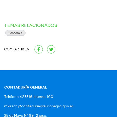
TEMAS RELACIONADOS
Economía
COMPARTIR EN:
CONTADURÍA GENERAL
Teléfono 423516. Interno 100
mkirsch@contaduriagral.rionegro.gov.ar
25 de Mayo N° 99 . 2 piso.