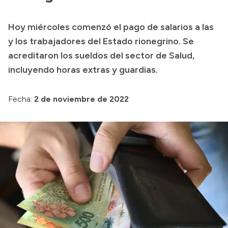
Transparencia
Hoy miércoles comenzó el pago de salarios a las
Presupuesto
y los trabajadores del Estado rionegrino. Se
Boletín Oficial
acreditaron los sueldos del sector de Salud,
incluyendo horas extras y guardias.
Compras y licitaciones
Consulta de expedientes
Fecha:
2 de noviembre de 2022
Consulta de pago a proveedores
Convocatorias
Intranet
Login