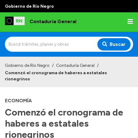
Gobierno de Río Negro
Contaduría General
Buscar
Inicio
Gobierno de Río Negro
/
Contaduría General
/
Comenzó el cronograma de haberes a estatales
Institucional
rionegrinos
Competencias
ECONOMÍA
Autoridades
Comenzó el cronograma de
Historia
haberes a estatales
Normativa
rionegrinos